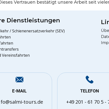
ses Vertrauen bestätigt unsere Arbeit seit viele
e Dienstleistungen
Li
rkehr / Schienenersatzverkehr (SEV)
Übe
ahrten
Dat
lfahrten
Imp
ntransfers
d Vereinsfahrten
E-MAIL
TELEFON
nfo@salmi-tours.de
+49 201 - 61 70 5 - 