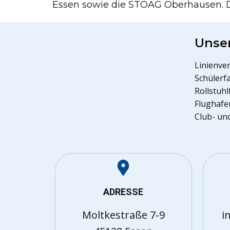
Essen sowie die STOAG Oberhausen. Die
Unser
Linienve
Schülerf
Rollstuh
Flughafe
Club- un
ADRESSE
Moltkestraße 7-9
i